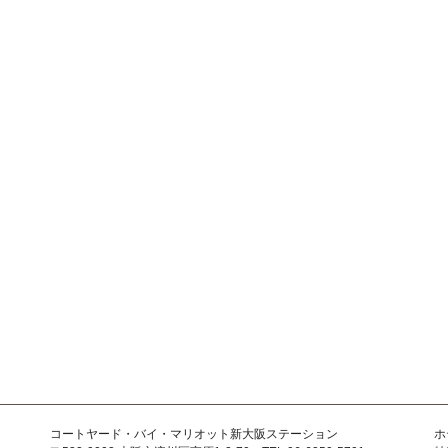
コートヤード・バイ・マリオット新大阪ステーション
ホ